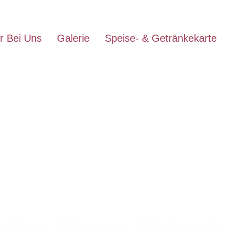
r Bei Uns
Galerie
Speise- & Getränkekarte
eder-Olmer Weinst