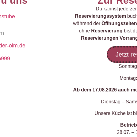
du uns
Zur Res
Du kannst jederze
nstube
Reservierungssystem
buche
während der
Öffnungszeiten
ohne
Reservierung
bist d
lm
Reservierungen Vorran
der-olm.de
Jetzt re
6999
Sonntag
Montag:
Ab dem 17.08.2026 auch mon
Dienstag – Sams
Unsere Küche ist bi
Betrie
28.07. –